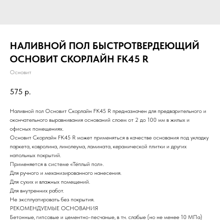
НАЛИВНОЙ ПОЛ БЫСТРОТВЕРДЕЮЩИЙ
ОСНОВИТ СКОРЛАЙН FK45 R
Основит
575
р.
Наливной пол Основит Скорлайн FK45 R предназначен для предварительного и
окончательного выравнивания оснований слоем от 2 до 100 мм в жилых и
офисных помещениях.
Основит Скорлайн FK45 R может применяться в качестве основания под укладку
паркета, ковролина, линолеума, ламината, керамической плитки и других
напольных покрытий.
Применяется в системе «Тёплый пол».
Для ручного и механизированного нанесения.
Для сухих и влажных помещений.
Для внутренних работ.
Не эксплуатировать без покрытия.
РЕКОМЕНДУЕМЫЕ ОСНОВАНИЯ
Бетонные, гипсовые и цементно-песчаные, в т.ч. слабые (но не менее 10 МПа)