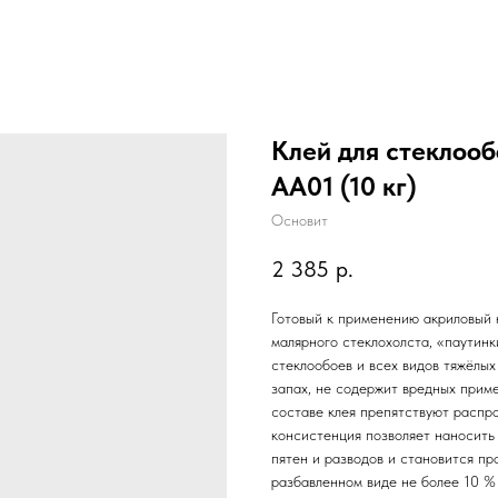
Клей для стекло
AA01 (10 кг)
Основит
2 385
р.
Готовый к применению акриловый
малярного стеклохолста, «паутинк
стеклообоев и всех видов тяжё
запах, не содержит вредных прим
составе клея препятствуют распр
консистенция позволяет наносить
пятен и разводов и становится п
разбавленном виде не более 10 % 