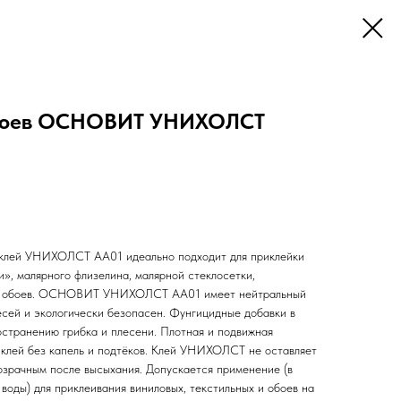
обоев ОСНОВИТ УНИХОЛСТ
 клей УНИХОЛСТ AA01 идеально подходит для приклейки
и», малярного флизелина, малярной стеклосетки,
лых обоев. ОСНОВИТ УНИХОЛСТ AA01 имеет нейтральный
есей и экологически безопасен. Фунгицидные добавки в
остранению грибка и плесени. Плотная и подвижная
 клей без капель и подтёков. Клей УНИХОЛСТ не оставляет
розрачным после высыхания. Допускается применение (в
воды) для приклеивания виниловых, текстильных и обоев на