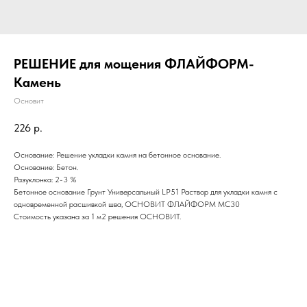
РЕШЕНИЕ для мощения ФЛАЙФОРМ-
Камень
Основит
226
р.
Основание: Решение укладки камня на бетонное основание.
Основание: Бетон.
Разуклонка: 2-3 %
Бетонное основание Грунт Универсальный LP51 Раствор для укладки камня с
одновременной расшивкой шва, ОСНОВИТ ФЛАЙФОРМ MC30
Стоимость указана за 1 м2 решения ОСНОВИТ.