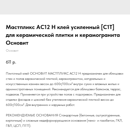
Мастпликс AC12 H клей усиленный [C1T]
для керамической плитки и керамогранита
Основит
Основит
611
р.
Плиточный клей ОСНОВИТ МАСТПЛИКС АC12 H предназначен для облицовки
стен и полов керамической плиткой, керамогранитом, натуральным и
искусственным камнем весом до 600г/100см² внутри сухих и влажных жилых и
административных помещений. Рекомендуется для облицовки балконов, террас,
подвалов. Применяется при устройстве полов с подогревом. Предназначен для
отделки фасадов и цоколей без утепления керамической плиткой весом до
600г/100см². Для внутренних и наружных работ.
РЕКОМЕНДУЕМЫЕ ОСНОВАНИЯ Стандартные (бетонные, оштукатуренные,
кирпичные) и сложные недеформирующиеся основания (пено- и газобетон, ГКЛ,
ГВЛ, ЦСП, ПГП).