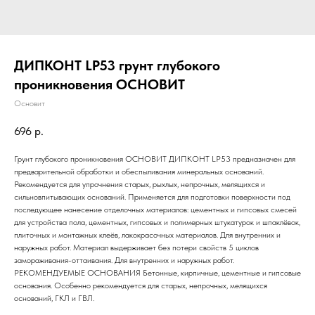
ДИПКОНТ LP53 грунт глубокого
проникновения ОСНОВИТ
Основит
696
р.
Грунт глубокого проникновения ОСНОВИТ ДИПКОНТ LP53 предназначен для
предварительной обработки и обеспыливания минеральных оснований.
Рекомендуется для упрочнения старых, рыхлых, непрочных, мелящихся и
сильновпитывающих оснований. Применяется для подготовки поверхности под
последующее нанесение отделочных материалов: цементных и гипсовых смесей
для устройства пола, цементных, гипсовых и полимерных штукатурок и шпаклёвок,
плиточных и монтажных клеёв, лакокрасочных материалов. Для внутренних и
наружных работ. Материал выдерживает без потери свойств 5 циклов
замораживания-оттаивания. Для внутренних и наружных работ.
РЕКОМЕНДУЕМЫЕ ОСНОВАНИЯ Бетонные, кирпичные, цементные и гипсовые
основания. Особенно рекомендуется для старых, непрочных, мелящихся
оснований, ГКЛ и ГВЛ.