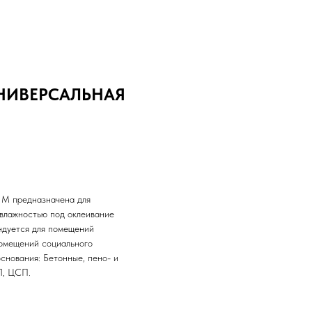
УНИВЕРСАЛЬНАЯ
 М предназначена для
 влажностью под оклеивание
ндуется для помещений
помещений социального
снования: Бетонные, пено- и
Л, ЦСП.