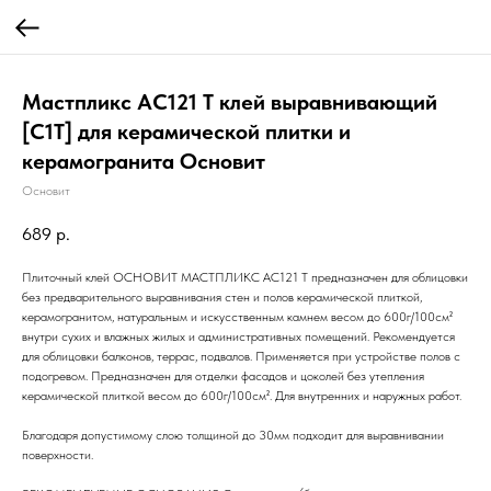
Мастпликс AC121 T клей выравнивающий
[C1T] для керамической плитки и
керамогранита Основит
Основит
689
р.
Плиточный клей ОСНОВИТ МАСТПЛИКС АC121 T предназначен для облицовки
без предварительного выравнивания стен и полов керамической плиткой,
керамогранитом, натуральным и искусственным камнем весом до 600г/100см²
внутри сухих и влажных жилых и административных помещений. Рекомендуется
для облицовки балконов, террас, подвалов. Применяется при устройстве полов с
подогревом. Предназначен для отделки фасадов и цоколей без утепления
керамической плиткой весом до 600г/100см². Для внутренних и наружных работ.
Благодаря допустимому слою толщиной до 30мм подходит для выравнивании
поверхности.