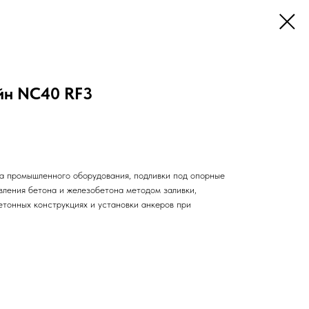
йн NC40 RF3
а промышленного оборудования, подливки под опорные
вления бетона и железобетона методом заливки,
етонных конструкциях и установки анкеров при