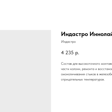
Индастро Иннола
Индастро
4 235
р.
Состав для высокоточного монтаж
части колонн, ремонта и восстано
омоноличивания стыков в железоб
отрицательных температурах.