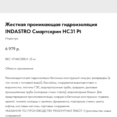
Жесткая проникающая гидроизоляция
INDASTRO Смартскрин HC31 Pt
Индастро
6 979
р.
ВЕС УПАКОВКИ: 25 кг.
Область применения:
Рекомендуется для гидроизоляции бетонных конструкций изнутри: резервуары (в
том числе с питьевой водой), бассейны, сооружения водоподготовки и
водоочистки, плотины ГЭС, водопропускные трубы, градирни, дымовые
промышленные трубы (холодные стыки ствола), водонапорные башни. Для
предотвращения просачивания воды снаружи в бетонные конструкции: подвалы
зданий, тоннели, колодцы и приямки, фундаменты, подпорные стенки, шахты
лифтов, мостовые настилы, портовые сооружения.
УКАЗАНИЯ ПО ПРОИЗВОДСТВУ РЕМОНТНЫХ РАБОТ: Строительство новых
сооружений