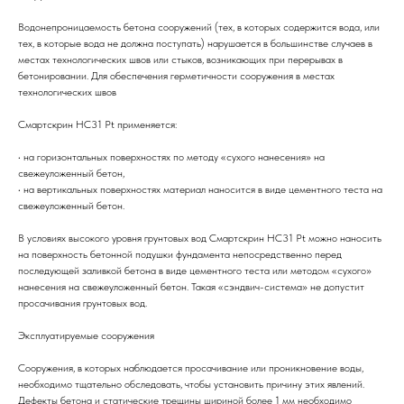
Водонепроницаемость бетона сооружений (тех, в которых содержится вода, или
тех, в которые вода не должна поступать) нарушается в большинстве случаев в
местах технологических швов или стыков, возникающих при перерывах в
бетонировании. Для обеспечения герметичности сооружения в местах
технологических швов
Смартскрин HC31 Pt применяется:
• на горизонтальных поверхностях по методу «сухого нанесения» на
свежеуложенный бетон,
• на вертикальных поверхностях материал наносится в виде цементного теста на
свежеуложенный бетон.
В условиях высокого уровня грунтовых вод Смартскрин HC31 Pt можно наносить
на поверхность бетонной подушки фундамента непосредственно перед
последующей заливкой бетона в виде цементного теста или методом «сухого»
нанесения на свежеуложенный бетон. Такая «сэндвич-система» не допустит
просачивания грунтовых вод.
Эксплуатируемые сооружения
Сооружения, в которых наблюдается просачивание или проникновение воды,
необходимо тщательно обследовать, чтобы установить причину этих явлений.
Дефекты бетона и статические трещины шириной более 1 мм необходимо