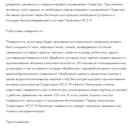
разделать, увлажнить и отремонтировать материалами Индастро. При наличии
активных сухих трещин их необходимо герметизировать материалами Индастро.
Активные протечки через бетонную конструкцию необходимо устранить с
помощью быстротвердеющего состава Профскрин RC5 R.
Подготовка поверхности
Поверхность, на которую будет производиться нанесение материала, должна
быть очищена от пыли, нефтяных пятен, смазок, затвердевших остатков
связующих составов и красок, плесени, средств по уходу за бетоном, других
составов для поверхностной обработки, которые могут препятствовать адгезии и
проникновению активных компонентов в бетон. Это касается полимерцементных
штукатурок и тех оснований, которые обработаны гидрофобизаторами на основе
кремнийорганических соединений. Необходимо удалить цементное молочко с
целью вскрытия капиллярных каналов и пор бетона для хорошего проникновения
активных компонентов Смартскрин HC31 Pt в бетон. Наилучшая степень
подготовки поверхности достигается при использовании водоструйных установок
с рабочим давлением не менее 350 атм. В этом случае, помимо очистки
поверхности, происходит и насыщение бетона водой. Перед нанесением
Смартскрин HC31 Pt бетонную поверхность следует тщательно увлажнить до
полного насыщения водой.
Приготовление ...