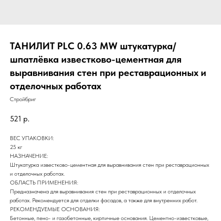
ТАНИЛИТ PLC 0.63 MW штукатурка/
шпатлёвка известково-цементная для
выравнивания стен при реставрационных и
отделочных работах
Стройбриг
521
р.
ВЕС УПАКОВКИ:
25 кг
НАЗНАЧЕНИЕ:
Штукатурка известково-цементная для выравнивания стен при реставрационных
и отделочных работах.
ОБЛАСТЬ ПРИМЕНЕНИЯ:
Предназначена для выравнивания стен при реставрационных и отделочных
работах. Рекомендуется для отделки фасадов, а также для внутренних работ.
РЕКОМЕНДУЕМЫЕ ОСНОВАНИЯ:
Бетонные, пено- и газобетонные, кирпичные основания. Цементно-известковые,