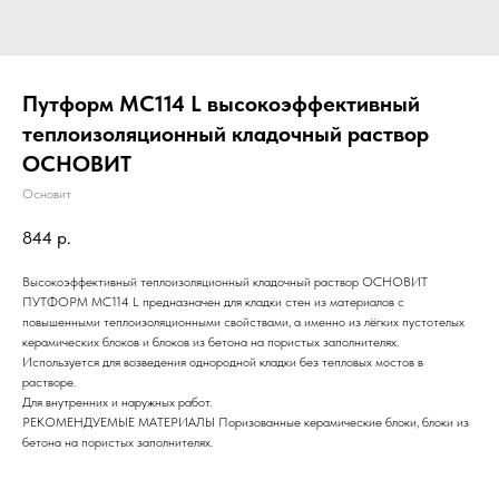
Путформ MC114 L высокоэффективный
теплоизоляционный кладочный раствор
ОСНОВИТ
Основит
844
р.
Высокоэффективный теплоизоляционный кладочный раствор ОСНОВИТ
ПУТФОРМ MC114 L предназначен для кладки стен из материалов с
повышенными теплоизоляционными свойствами, а именно из лёгких пустотелых
керамических блоков и блоков из бетона на пористых заполнителях.
Используется для возведения однородной кладки без тепловых мостов в
растворе.
Для внутренних и наружных работ.
РЕКОМЕНДУЕМЫЕ МАТЕРИАЛЫ Поризованные керамические блоки, блоки из
бетона на пористых заполнителях.