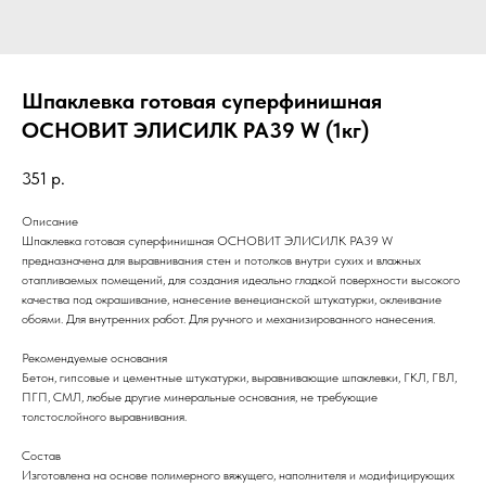
Шпаклевка готовая суперфинишная
ОСНОВИТ ЭЛИСИЛК PA39 W (1кг)
351
р.
Описание
Шпаклевка готовая суперфинишная ОСНОВИТ ЭЛИСИЛК PA39 W
предназначена для выравнивания стен и потолков внутри сухих и влажных
отапливаемых помещений, для создания идеально гладкой поверхности высокого
качества под окрашивание, нанесение венецианской штукатурки, оклеивание
обоями. Для внутренних работ. Для ручного и механизированного нанесения.
Рекомендуемые основания
Бетон, гипсовые и цементные штукатурки, выравнивающие шпаклевки, ГКЛ, ГВЛ,
ПГП, СМЛ, любые другие минеральные основания, не требующие
толстослойного выравнивания.
Состав
Изготовлена на основе полимерного вяжущего, наполнителя и модифицирующих