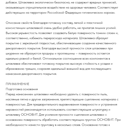
добавок. Шпаклевка экологически безопасна, не содержит вредных примесей,
оказывающих отрицательное воздействие на здоровье человека. Соответствует
действующим на территории Российской Федерации гигиеническим нормам.
Описание свойств Благодаря готовому составу, легкой и пластичной
консистенции шпаклевкой очень удобно работать, не прилагая лишних усилий.
Высокая укрывистость позволяет создавать белую поверхность тонким слоем и,
соответственно, избежать перерасхода материала. Шпаклевка образует
покрытие с зеркальной гладкостью, обеспечивающее создание качественного
декоративного покрытия. Благодаря высокой прочности слоя шпаклевки при
шкурении не образуются продиры и проплешины – поверхность остается
идеально ровной и белой. Оптимальное соотношение всех компонентов в
шпаклевке обеспечивают готовому покрытию высокую стойкость к усадке и
образованию трещин, сохраняя идеальный внешний вид для последующего
нанесения декоративного покрытия.
ПРИМИНЕНИЕ
Подготовка основания
Перед нанесением шпаклевки необходимо удалить с поверхности пыль,
масляные пятна и другие загрязнения, препятствующие сцеплению материала с
поверхностью. Для предварительного выравнивания поверхности и устранения
неровностей рекомендуется использовать соответствующие штукатурку и
шпаклевку ОСНОВИТ. Для усиления прочности сцепления шпаклевки с
основанием поверхность обработать соответствующим грунтом ОСНОВИТ. При
необходимости нанести грунтовку в несколько слоев. Основание готово к