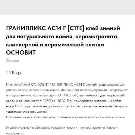
ГРАНИПЛИКС AC14 F [C1TE] клей зимний
для натурального камня, керамогранита,
клинкерной и керамической плитки
ОСНОВИТ
Основит
1 285
р.
Плиточный клей ОСНОВИТ ГРАНИПЛИКС АС14 F зимний предназначен для
укладки керамической и клинкерной плитки, плит из керамогранита, натурального
и искусственного камня (вес до 800 г / 100 см²) при температуре окружающей
среды и основания от + 10°С до -10°С. При температуре выполнения работ
ниже +5°C грунтование не производится. В этом случае основание необходимо
тщательно очистить щеткой.
Применяется для облицовки искусственных водоемов, чаш бассейнов, каминов.
Рекомендуется для облицовки балконов, террас, цоколей, фасадов, полов с
подогревом.