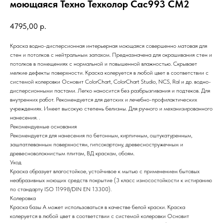
моющаяся Техно Техколор Cac993 CM2
4795,00
р.
Краска водно-дисперсионная интерьерная моющаяся совершенно матовая для
стен и потолков с нейтральным запахом. Предназначена для окрашивания стен и
потолков в помещениях с нормальной и повышенной влажностью. Скрывает
мелкие дефекты поверхности. Краска колеруется в любой цвет в соответствии с
системой колеровки Основит ColorChart, ColorChart Studio, NCS, Ral и др. водно-
дисперсионными пастами. Легко наносится без разбрызгивания и подтеков. Для
внутренних работ. Рекомендуется для детских и лечебно-профилактических
учреждениях. Имеет высокую степень белизны. Для ручного и механизированного
нанесения. .
Рекомендуемые основания
Рекомендуется для нанесения по бетонным, кирпичным, оштукатуренным,
зашпатлеванным поверхностям, гипсокартону, древесностружечным и
древесноволокнистым плитам, ВД краскам, обоям.
Уход
Краска образует влагостойкое, устойчивое к мытью с применением бытовых
неабразивных моющих средств покрытие (3 класс износостойкости к истиранию
по стандарту ISO 11998/DIN EN 13300).
Колеровка
Краска базы А может использоваться в качестве белой краски. Краска
колеруется в любой цвет в соответствии с системой колеровки Основит