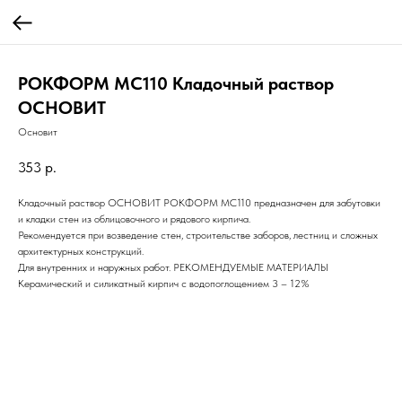
РОКФОРМ MC110 Кладочный раствор
ОСНОВИТ
Основит
353
р.
Кладочный раствор ОСНОВИТ РОКФОРМ МС110 предназначен для забутовки
и кладки стен из облицовочного и рядового кирпича.
Рекомендуется при возведение стен, строительстве заборов, лестниц и сложных
архитектурных конструкций.
Для внутренних и наружных работ. РЕКОМЕНДУЕМЫЕ МАТЕРИАЛЫ
Керамический и силикатный кирпич с водопоглощением 3 – 12%