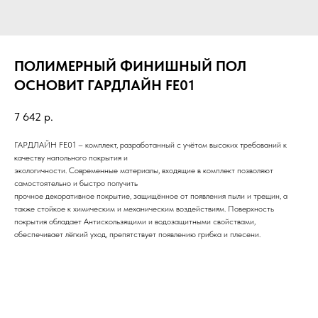
ПОЛИМЕРНЫЙ ФИНИШНЫЙ ПОЛ
ОСНОВИТ ГАРДЛАЙН FE01
7 642
р.
ГАРДЛАЙН FE01 – комплект, разработанный с учётом высоких требований к
качеству напольного покрытия и
экологичности. Современные материалы, входящие в комплект позволяют
самостоятельно и быстро получить
прочное декоративное покрытие, защищённое от появления пыли и трещин, а
также стойкое к химическим и механическим воздействиям. Поверхность
покрытия обладает Антискользящими и водозащитными свойствами,
обеспечивает лёгкий уход, препятствует появлению грибка и плесени.