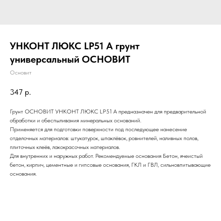
УНКОНТ ЛЮКС LP51 А грунт
универсальный ОСНОВИТ
Основит
347
р.
Грунт ОСНОВИТ УНКОНТ ЛЮКС LP51 A предназначен для предварительной
обработки и обеспыливания минеральных оснований.
Применяется для подготовки поверхности под последующее нанесение
отделочных материалов: штукатурок, шпаклёвок, ровнителей, наливных полов,
плиточных клеёв, лакокрасочных материалов.
Для внутренних и наружных работ. Рекомендуемые основания Бетон, ячеистый
бетон, кирпич, цементные и гипсовые основания, ГКЛ и ГВЛ, сильновпитывающие
основания.