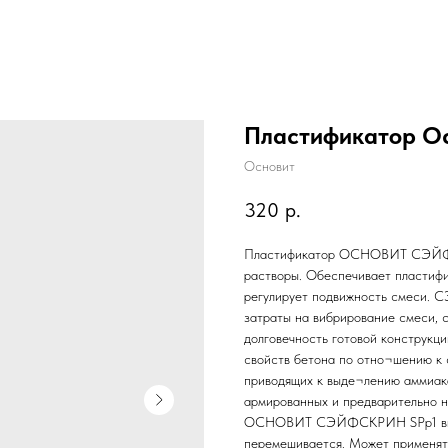
Пластификатор Ос
Основит
320
р.
Пластификатор ОСНОВИТ СЭЙФСК
растворы. Обеспечивает пластиф
регулирует подвижность смеси.
затраты на вибрирование смеси, 
долговечность готовой конструкц
свойств бетона по отно¬шению к 
приводящих к выде¬лению аммиака
армированных и предварительно 
ОСНОВИТ СЭЙФСКРИН SPp1 вводит
перемешивается. Может применя