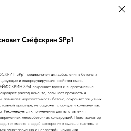
новит Сэйфскрин SPp1
РИН SPp1 предназначен для добавления в бетоны и
ицирующие и водоредуцирующие свойства смеси,
 СЭЙФСКРИН SPp1 сокращает время и энергетические
сокращает расход цемента, повышает прочность и
ии, повышает морозостойкость бетона, сохраняет защитных
стальной арматуре, не содержит хлоридов и компонентов,
. Рекомендуется к применению для изготовления
напряженных железобетонных конструкций. Пластификатор
ся вместе с водой затворения в смесь и тщательно
ться одно¬временно с непластифицирующими