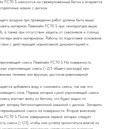
н FC70 S наносится на свежеуложенный бетон и втирается
отделочных машин с диском
щего воздуха при проведении работ должны быть выше
зовать материал Левелайн FC70 S при температуре выше
, а также при отсутствии защиты от сквозняков и солнца,
потери влаги материалом. Работы по подготовке основания
ствии с действующей нормативной документацией и
упрочняющей смеси Левелайн FC70 S На поверхность
ухую упрочняющую смесь (~2/3 общего расхода) при
льных тележек или вручную, достигая равномерной
ается добавлять воду и смачивать смесь, так как это
чняющего слоя. Первая затирка сухой упрочняющей смеси
смесь впитает влагу из бетона, что будет видно по
дят затирку бетоноотделочной машиной с диском. Затирать
 перемешанной смеси на поверхности. Второе внесение
йн FC70 S После завершения первой затирки следует
ть смеси (~1/3), чтобы она успела пропитаться влагой из
бы компенсировать возможное неравномерное внесение