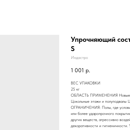
Упрочняющий сос
S
Индастро
1 001
р.
ВЕС УПАКОВКИ
25 кг
ОБЛАСТЬ ПРИМЕНЕНИЯ Новые пол
Цокольные этажи и полуподвалы 
ОГРАНИЧЕНИЯ: Полы, где условия
или более ударопрочного покрыти
других веществ, агрессивно возд
декоративности и гигиенично