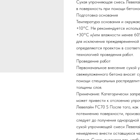
Сухая упрочняющая смесь Левелай
в поверхность при помощи бетоно
Подготовка основания
Температура основания и окружаю
+10°С. Не рекомендуется исполь
+30°С и/или влажности менее 60%
для исключения преждевременной 
определяются проектом в соответ
технологией проведения работ.
Проведение работ
Первоначальное внесение сухой 
свежеуложенного бетона вносят с
помощи специальных распределите
толщины слоя.
Примечание: Категорически запрещ
может привести к отслоению упро
Левелайн FC70 S После того, как 
потемнению поверхности, произво
следует до получения однородной
сухой упрочняющей смеси Левела
немедленно внести оставшуюся час
бетона. Смесь вносится так, что