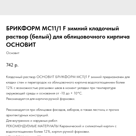
БРИКФОРМ MC11/1 F зимний кладочный
раствор (белый) для облицовочного кирпича
ОСНОВИТ
Основит
742
р.
Кладочный раствор ОСНОВИТ БРИКФОРМ МС11/1 F зимний предназначен для
кладки стен и перегородок из облицовочного кирпича водопоглощением более
12% с возможностью расшивки швов в момент укладки при температуре
окружающей среды и основания от -10 до + 10°С.
Рекомендуется для кирпича ручной формовки.
Рекомендуется при облицовке фасадов, заборов, а также лестниц и прочих
архитектурных конструкций.
Для внутренних и наружных работ.
РЕКОМЕНДУЕМЫЕ МАТЕРИАЛЫ Керамический и силикатный кирпич с
водопоглощением более 12%, кирпич ручной формовки.