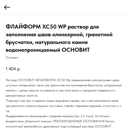
ФЛАЙФОРМ XC50 WP раствор для
заполнения швов клинкерной, гранитной
брусчатки, натурального камня
водонепроницаемый ОСНОВИТ
Основит
1 404
р.
Раствор ОСНОВИТ ФЛАЙФОРМ XC50 Wp предназначен для расшивки швов
штучных материалов, таких как гранитная или клинкерная брусчатка, натуральный
камень с целью защиты основания от доступа влаги и придания поверхности
декоративных свойств.
Подходит как при создании новых дорожных одежд, так и для заполнении швов
при ремонте и реконструкции мостовых, садово-парковых дорожек, отмостки и и
т.д.
Выдерживается пешеходная и средняя нагрузка (до 3,5 тонн). Устойчив к
воздействию уборочной техники. РЕКОМЕНДУЕМЫЕ ОСНОВАНИЯ Бетон,
монолитный железобетон, дренажный подстилающий раствор ОСНОВИТ