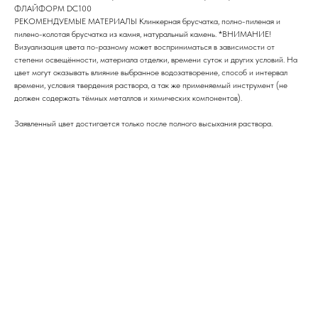
ФЛАЙФОРМ DC100
РЕКОМЕНДУЕМЫЕ МАТЕРИАЛЫ Клинкерная брусчатка, полно-пиленая и
пилено-колотая брусчатка из камня, натуральный камень. *ВНИМАНИЕ!
Визуализация цвета по-разному может восприниматься в зависимости от
степени освещённости, материала отделки, времени суток и других условий. На
цвет могут оказывать влияние выбранное водозатворение, способ и интервал
времени, условия твердения раствора, а так же применяемый инструмент (не
должен содержать тёмных металлов и химических компонентов).
Заявленный цвет достигается только после полного высыхания раствора.