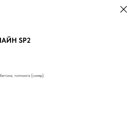
ЛАЙН SP2
етона, топпинга (силер).