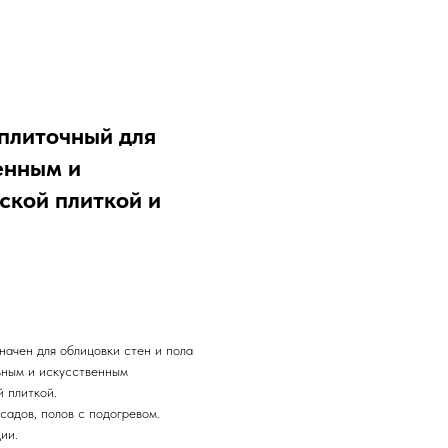
плиточный для
енным и
ской плиткой и
ен для облицовки стен и пола
ьным и искусственным
й плиткой.
асадов, полов с подогревом.
ции.