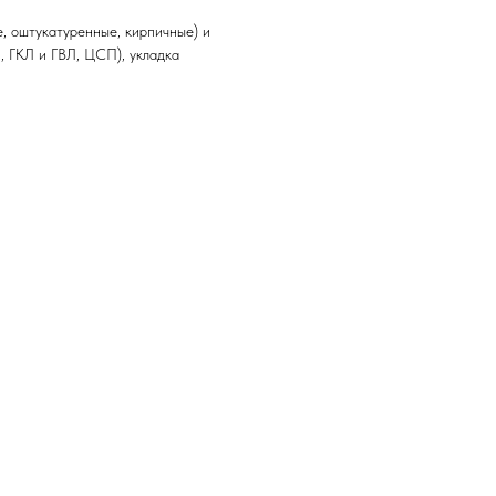
штукатуренные, кирпичные) и
, ГКЛ и ГВЛ, ЦСП), укладка