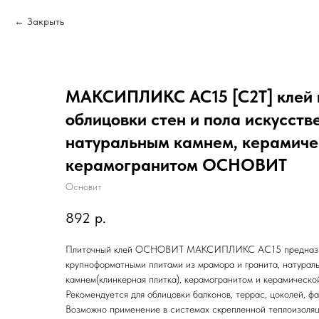
Закрыть
МАКСИПЛИКС AC15 [С2T] клей 
облицовки стен и пола искусств
натуральным камнем, керамиче
керамогранитом ОСНОВИТ
Основит
892
р.
Плиточный клей ОСНОВИТ МАКСИПЛИКС АС15 предназнач
крупноформатными плитами из мрамора и гранита, натурал
камнем(клинкерная плитка), керамогранитом и керамическо
Рекомендуется для облицовки балконов, террас, цоколей, ф
Возможно применение в системах скрепленной теплоизоля