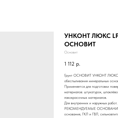
УНКОНТ ЛЮКС LP5
ОСНОВИТ
Основит
1 112
р.
Грунт ОСНОВИТ УНКОНТ ЛЮКС LP5
обеспыливания минеральных осно
Применяется для подготовки пов
материалов: штукатурок, шпаклёвок
лакокрасочных материалов.
Для внутренних и наружных работ.
РЕКОМЕНДУЕМЫЕ ОСНОВАНИЯ Бето
основания, ГКЛ и ГВЛ, сильновпи