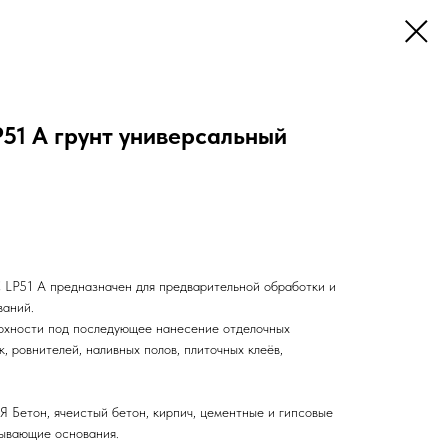
1 A грунт универсальный
1 A предназначен для предварительной обработки и
ваний.
ерхности под последующее нанесение отделочных
, ровнителей, наливных полов, плиточных клеёв,
н, ячеистый бетон, кирпич, цементные и гипсовые
тывающие основания.