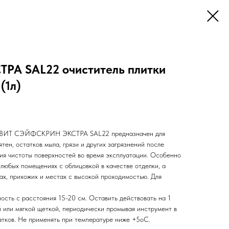
А SAL22 очиститель плитки
(1л)
НОВИТ СЭЙФСКРИН ЭКСТРА SAL22 предназначен для
тен, остатков мыла, грязи и других загрязнений после
ия чистоты поверхностей во время эксплуатации. Особенно
любых помещениях с облицовкой в качестве отделки, а
тах, прихожих и местах с высокой проходимостью. Для
ость с расстояния 15-20 см. Оставить действовать на 1
й или мягкой щеткой, периодически промывая инструмент в
татков. Не применять при температуре ниже +5оС.