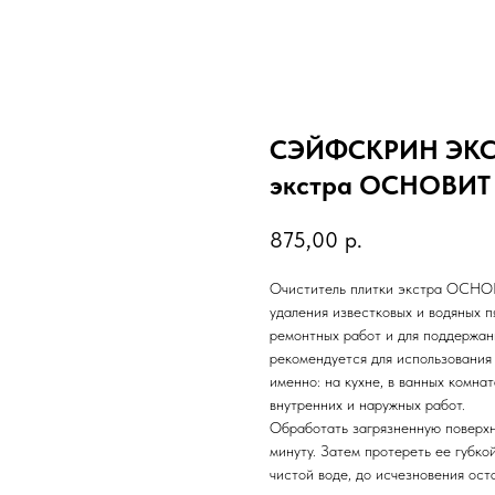
СЭЙФСКРИН ЭКСТР
экстра ОСНОВИТ 
875,00
р.
Очиститель плитки экстра ОС
удаления известковых и водяных пя
ремонтных работ и для поддержан
рекомендуется для использования 
именно: на кухне, в ванных комна
внутренних и наружных работ.
Обработать загрязненную поверхн
минуту. Затем протереть ее губко
чистой воде, до исчезновения ос