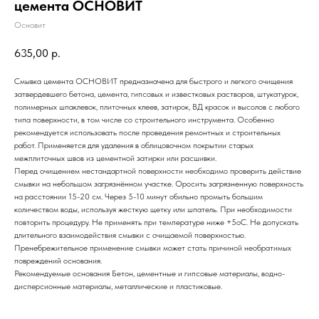
цемента ОСНОВИТ
Основит
635,00
р.
Смывка цемента ОСНОВИТ предназначена для быстрого и легкого очищения
затвердевшего бетона, цемента, гипсовых и известковых растворов, штукатурок,
полимерных шпаклевок, плиточных клеев, затирок, ВД красок и высолов с любого
типа поверхности, в том числе со строительного инструмента. Особенно
рекомендуется использовать после проведения ремонтных и строительных
работ. Применяется для удаления в облицовочном покрытии старых
межплиточных швов из цементной затирки или расшивки.
Перед очищением нестандартной поверхности необходимо проверить действие
смывки на небольшом загрязнённом участке. Оросить загрязненную поверхность
на расстоянии 15-20 см. Через 5-10 минут обильно промыть большим
количеством воды, используя жесткую щетку или шпатель. При необходимости
повторить процедуру. Не применять при температуре ниже +5оС. Не допускать
длительного взаимодействия смывки с очищаемой поверхностью.
Пренебрежительное применение смывки может стать причиной необратимых
повреждений основания.
Рекомендуемые основания Бетон, цементные и гипсовые материалы, водно-
дисперсионные материалы, металлические и пластиковые.