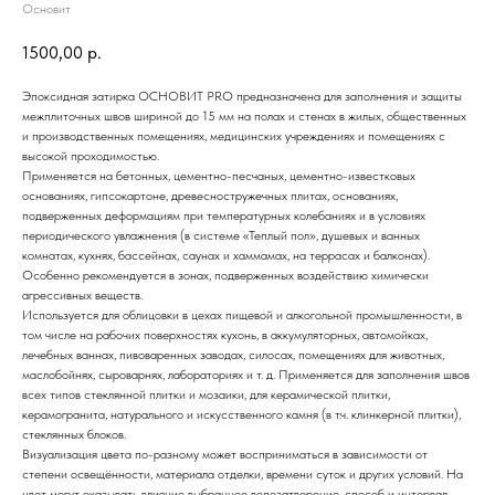
Основит
1500,00
р.
Эпоксидная затирка ОСНОВИТ PRO предназначена для заполнения и защиты
межплиточных швов шириной до 15 мм на полах и стенах в жилых, общественных
и производственных помещениях, медицинских учреждениях и помещениях с
высокой проходимостью.
Применяется на бетонных, цементно-песчаных, цементно-известковых
основаниях, гипсокартоне, древесностружечных плитах, основаниях,
подверженных деформациям при температурных колебаниях и в условиях
периодического увлажнения (в системе «Теплый пол», душевых и ванных
комнатах, кухнях, бассейнах, саунах и хаммамах, на террасах и балконах).
Особенно рекомендуется в зонах, подверженных воздействию химически
агрессивных веществ.
Используется для облицовки в цехах пищевой и алкогольной промышленности, в
том числе на рабочих поверхностях кухонь, в аккумуляторных, автомойках,
лечебных ваннах, пивоваренных заводах, силосах, помещениях для животных,
маслобойнях, сыроварнях, лабораториях и т. д. Применяется для заполнения швов
всех типов стеклянной плитки и мозаики, для керамической плитки,
керамогранита, натурального и искусственного камня (в т.ч. клинкерной плитки),
стеклянных блоков.
Визуализация цвета по-разному может восприниматься в зависимости от
степени освещённости, материала отделки, времени суток и других условий. На
цвет могут оказывать влияние выбранное водозатворение, способ и интервал