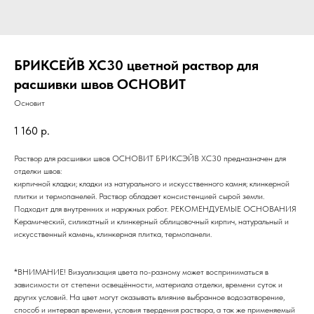
БРИКСЕЙВ XC30 цветной раствор для
расшивки швов ОСНОВИТ
Основит
1 160
р.
Раствор для расшивки швов ОСНОВИТ БРИКСЭЙВ ХС30 предназначен для
отделки швов:
кирпичной кладки; кладки из натурального и искусственного камня; клинкерной
плитки и термопанелей. Раствор обладает консистенцией сырой земли.
Подходит для внутренних и наружных работ. РЕКОМЕНДУЕМЫЕ ОСНОВАНИЯ
Керамический, силикатный и клинкерный облицовочный кирпич, натуральный и
искусственный камень, клинкерная плитка, термопанели.
*ВНИМАНИЕ! Визуализация цвета по-разному может восприниматься в
зависимости от степени освещённости, материала отделки, времени суток и
других условий. На цвет могут оказывать влияние выбранное водозатворение,
способ и интервал времени, условия твердения раствора, а так же применяемый