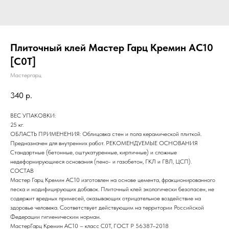
Плиточный клей Мастер Гарц Кремин AC10
[C0Т]
Мастергарц
340
р.
ВЕС УПАКОВКИ:
25 кг.
ОБЛАСТЬ ПРИМЕНЕНИЯ: Облицовка стен и пола керамической плиткой.
Предназначен для внутренних работ. РЕКОМЕНДУЕМЫЕ ОСНОВАНИЯ
Стандартные (бетонные, оштукатуренные, кирпичные) и сложные
недеформирующиеся основания (пено- и газобетон, ГКЛ и ГВЛ, ЦСП).
СОСТАВ
Мастер Гарц Кремин AC10 изготовлен на основе цемента, фракционированного
песка и модифицирующих добавок. Плиточный клей экологически безопасен, не
содержит вредных примесей, оказывающих отрицательное воздействие на
здоровье человека. Соответствует действующим на территории Российской
Федерации гигиеническим нормам.
МастерГарц Кремин АС10 – класс С0Т, ГОСТ Р 56387–2018