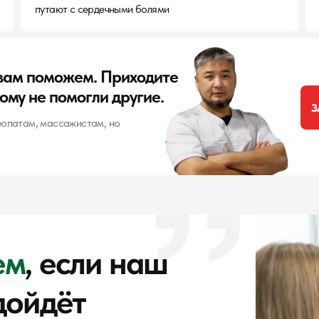
путают с сердечными болями
вам поможем. Приходите
кому не помогли другие.
З
еопатам, массажистам, но
ем
, если наш
дойдёт