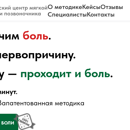
О методике
Кейсы
Отзывы
кий центр мягкой
и позвоночника
Специалисты
Контакты
ечим
бо
ль
.
первопричину.
ну —
проходит и боль
.
инут.
 Запатентованная методика
Ы БОЛИ