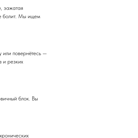
е, зажатая
е болит. Мы ищем
у или повернётесь —
а и резких
рвичный блок. Вы
 хронических