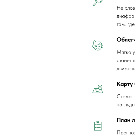
Не слов
диафраг
там, гд
Облег
Мягко у
станет 
движени
Карту 
Схема -
наглядн
План л
Прогноз