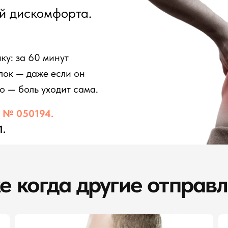
й дискомфорта.
ку: за 60 минут
ок — даже если он
го — боль уходит сама.
е
№ 050194.
1.
е когда другие отправ