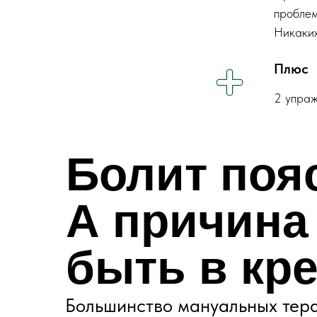
проблем
Никаких
Плюс
2 упраж
Болит поя
А причина
быть в кр
Большинство мануальных тера